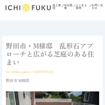
内
施工事
会社概
よくある
お問い合
／
／
／
例
要
質問
わせ
容
を
ス
キ
ッ
プ
野田市・M様邸 乱形石アプ
ローチと広がる芝庭のある住
まい
By
ichifuku_gaikou
/
2025年5月21日
野田市 M様邸